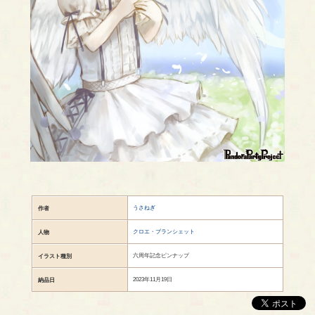
うさねぎ
作者
クロエ・ブランシェット
人物
六周年記念ピンナップ
イラスト種別
2023年11月19日
納品日