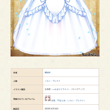
橘知怜
作者
ノルン・アレスト
人物
全身図（
→おまけイラスト
）（サイズアップ）
イラスト種別
登録されているアルバム
女装、TSまとめ
（
ノルン・アレスト
）
2023年10月16日
納品日