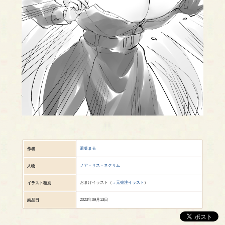
湯葉まる
作者
ノア＝サス＝ネクリム
人物
おまけイラスト（
→元発注イラスト
）
イラスト種別
2023年09月13日
納品日