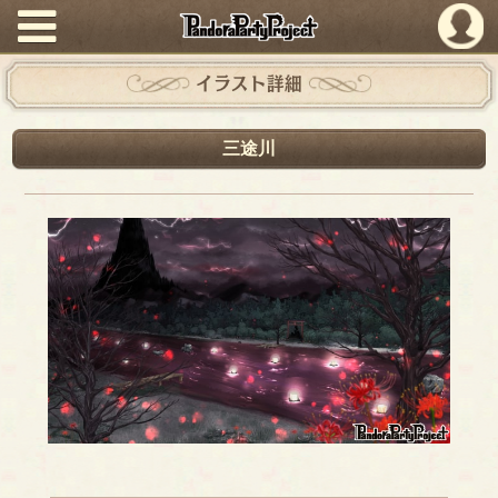
PandoraPartyProject
イラスト詳細
三途川