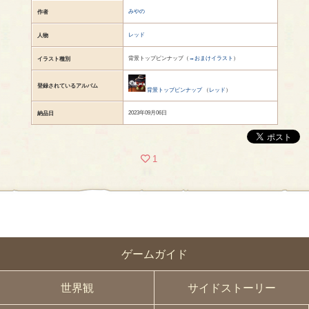
みやの
作者
レッド
人物
背景トップピンナップ（
→おまけイラスト
）
イラスト種別
登録されているアルバム
背景トップピンナップ
（
レッド
）
2023年09月06日
納品日
1
ゲームガイド
世界観
サイドストーリー