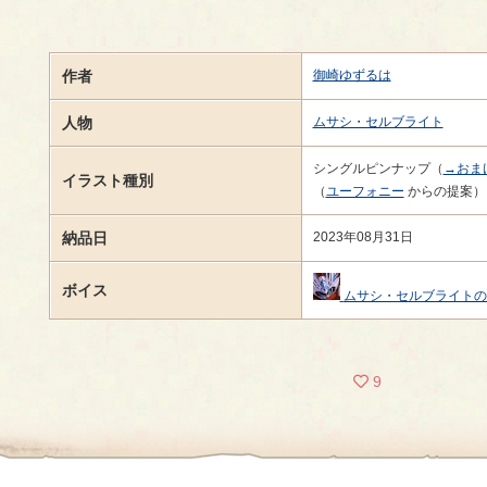
作者
御崎ゆずるは
人物
ムサシ・セルブライト
シングルピンナップ（
→おま
イラスト種別
（
ユーフォニー
からの提案）
納品日
2023年08月31日
ボイス
ムサシ・セルブライトの
9