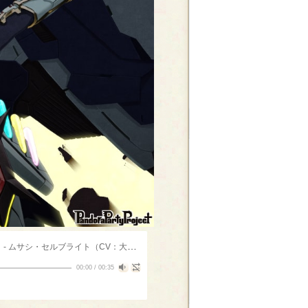
ス
- ムサシ・セルブライト（CV：大和 稟）
00:00
/
00:35