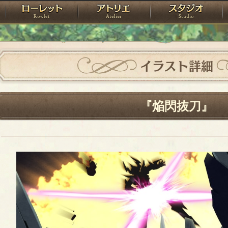
神殿
ローレット
アトリエ
raPartyProject
イラスト詳細
『焔閃抜刀』