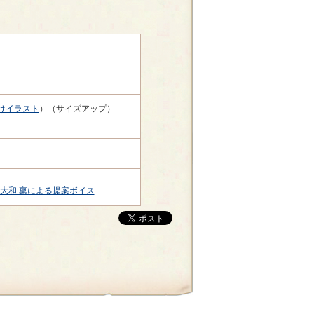
けイラスト
）（サイズアップ）
大和 稟による提案ボイス