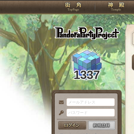
TOP
Pando
1337
メ
ー
パ
ル
ス