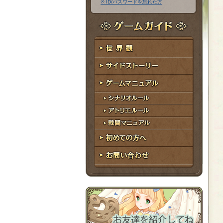
※ ID/パスワードを忘れた方
ア
ワ
ド
ー
レ
ド
ゲームガイド
ス
世界観
サイドストーリー
ゲームマニュアル
シナリオルール
アトリエルール
戦闘マニュアル
初めての方へ
お問い合わせ