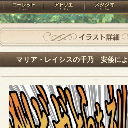
神殿
ローレット
アトリエ
raPartyProject
イラスト詳細
マリア・レイシスの千乃 安倭によ