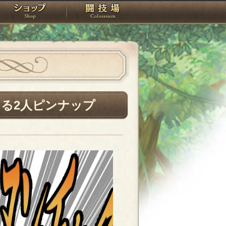
スタジオ
ショップ
闘技場
る2人ピンナップ