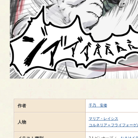
作者
千乃 安倭
マリア・レイシス
人物
コルネリア＝フライフォーゲ