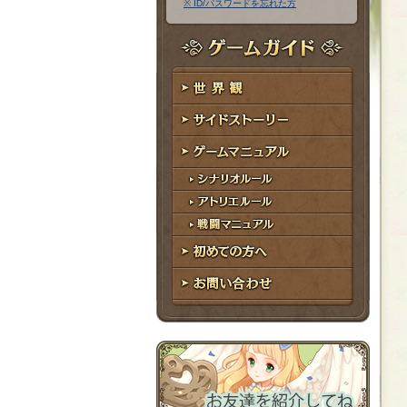
※ ID/パスワードを忘れた方
ア
ワ
ド
ー
レ
ド
ゲームガイド
ス
世界観
サイドストーリー
ゲームマニュアル
シナリオルール
アトリエルール
戦闘マニュアル
初めての方へ
お問い合わせ