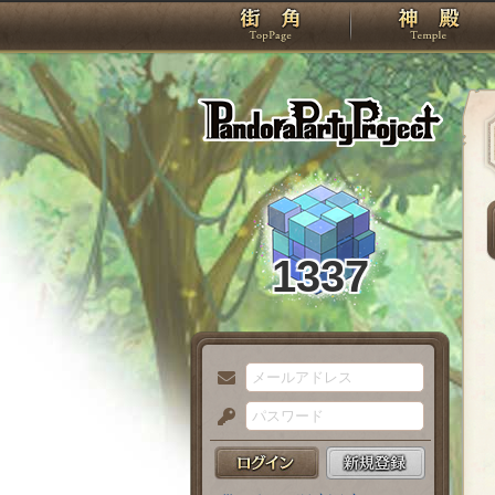
TOP
Pando
1337
メ
ー
パ
ル
ス