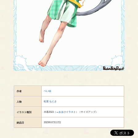
ぺいゆ
作者
杜里 ちぐさ
人物
水着2023（
→おまけイラスト
）（サイズアップ）
イラスト種別
2023年07月17日
納品日