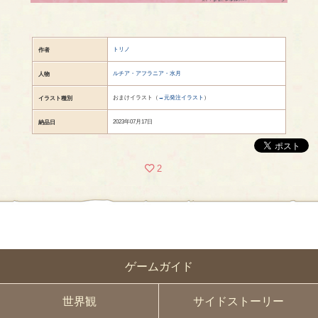
トリノ
作者
ルチア・アフラニア・水月
人物
おまけイラスト（
→元発注イラスト
）
イラスト種別
2023年07月17日
納品日
2
ゲームガイド
世界観
サイドストーリー