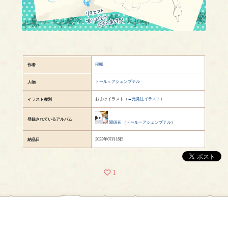
稲咲
作者
トール＝アシェンプテル
人物
おまけイラスト（
→元発注イラスト
）
イラスト種別
登録されているアルバム
関係者
（
トール＝アシェンプテル
）
2023年07月16日
納品日
1