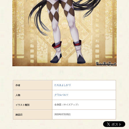
たぢまよしかづ
作者
クワルバルツ
人物
全身図（サイズアップ）
イラスト種別
2023年07月05日
納品日