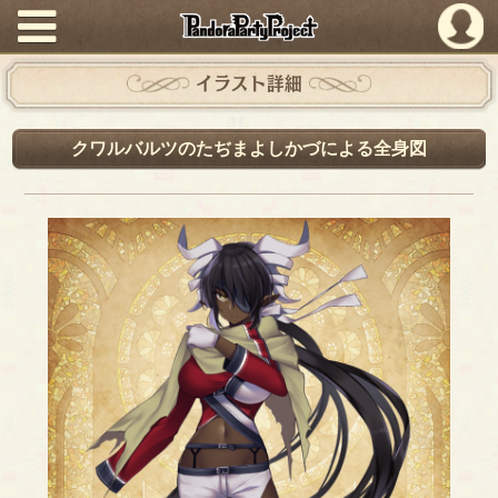
PandoraPartyProject
イラスト詳細
クワルバルツのたぢまよしかづによる全身図