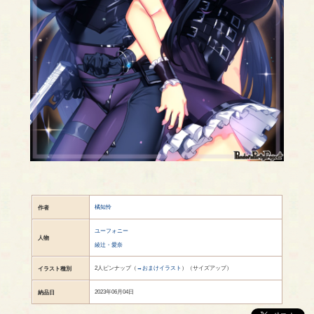
橘知怜
作者
ユーフォニー
人物
綾辻・愛奈
2人ピンナップ（
→おまけイラスト
）（サイズアップ）
イラスト種別
2023年06月04日
納品日