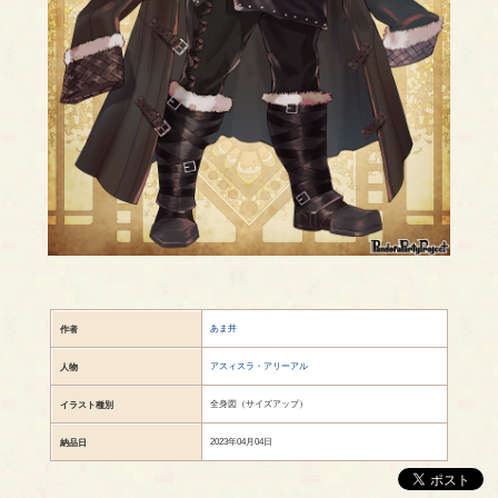
あま井
作者
アスィスラ・アリーアル
人物
全身図（サイズアップ）
イラスト種別
2023年04月04日
納品日