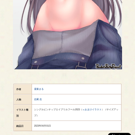
湯葉まる
作者
志屍 志
人物
シングルピンナップエイプリルフール2023（
→おまけイラスト
）（サイズアッ
イラスト種
プ）
別
2023年04月01日
納品日