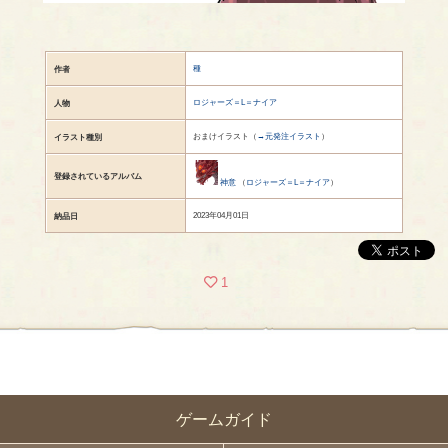
種
作者
ロジャーズ＝L＝ナイア
人物
おまけイラスト（
→元発注イラスト
）
イラスト種別
登録されているアルバム
神意
（
ロジャーズ＝L＝ナイア
）
2023年04月01日
納品日
1
ゲームガイド