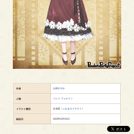
山神さやか
作者
ミレイ フォルイン
人物
全身図（
→おまけイラスト
）
イラスト種別
2023年03月01日
納品日