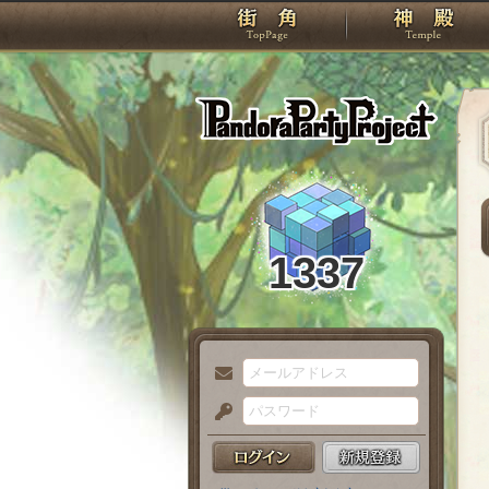
TOP
Pando
1337
メ
ー
パ
ル
ス