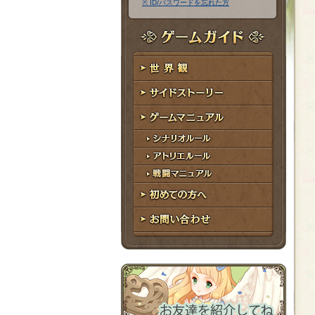
※ ID/パスワードを忘れた方
ア
ワ
ド
ー
レ
ド
ゲームガイド
ス
世界観
サイドストーリー
ゲームマニュアル
シナリオルール
アトリエルール
戦闘マニュアル
初めての方へ
お問い合わせ