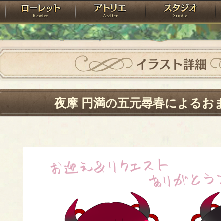
神殿
ローレット
アトリエ
raPartyProject
イラスト詳細
夜摩 円満の五元尋春によるお