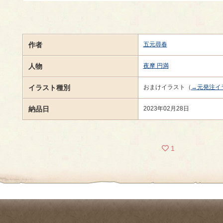
作者
五元尋春
人物
夜摩 円満
イラスト種別
おまけイラスト（
→元発注イ
納品日
2023年02月28日
1