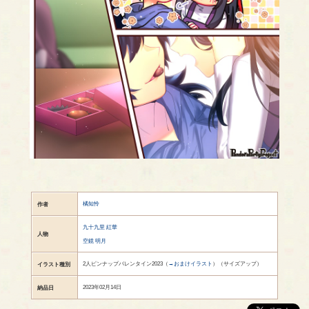
橘知怜
作者
九十九里 紅華
人物
空鏡 明月
2人ピンナップバレンタイン2023（
→おまけイラスト
）（サイズアップ）
イラスト種別
2023年02月14日
納品日