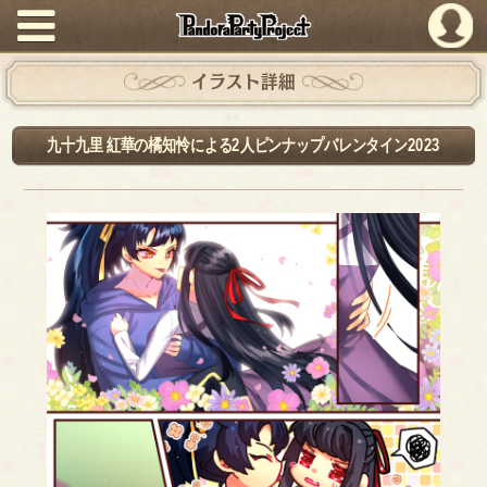
PandoraPartyProject
イラスト詳細
九十九里 紅華の橘知怜による2人ピンナップバレンタイン2023