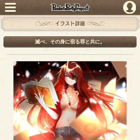
PandoraPartyProject
イラスト詳細
滅べ、その身に宿る罪と共に。