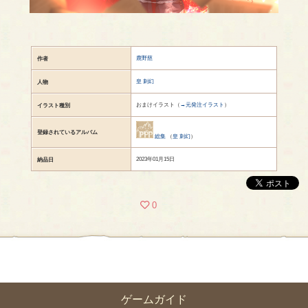
鹿野慈
作者
皇 刺幻
人物
おまけイラスト（
→元発注イラスト
）
イラスト種別
登録されているアルバム
総集
（
皇 刺幻
）
2023年01月15日
納品日
0
ゲームガイド