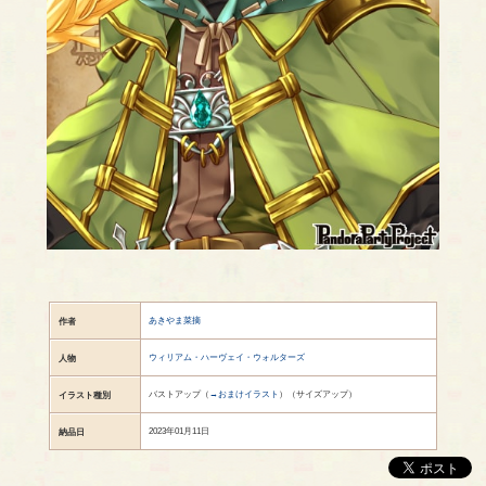
あきやま菜摘
作者
ウィリアム・ハーヴェイ・ウォルターズ
人物
バストアップ（
→おまけイラスト
）（サイズアップ）
イラスト種別
2023年01月11日
納品日