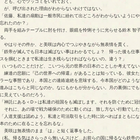
とも、心でツッコミをいれておく。
が、呼び出された理由がわからないわけではない。
「佐藤、私達の扇動は一般市民に紛れて出どころがわからないようにや
忘れたのか？」
両手を組みテーブルに肘を付け、眼鏡を怜悧そうに光らせる鈴木 智
る。
やはりその件か、と美咲は内心でつぶやきながら無表情を貫く。
「鉄帝が滅んでも日本は滅ばない事はわかるでしょ？ 帰った後も仕事
スを掴むときまで私達は生き残らなければならないの。違う？」
（いつものことだけど、こいつら元の世界の日本のことしか考えてない
練達の悲願に『己の世界への帰還』があることは知っている。彼女た
ラーな事態であり、本国との連絡途絶を意味する。今本国がどのような
進みはこちらと同じなのか。なにもかもが分からない。月の裏側にでも
に見えているのだろう。
「神託にある＜D＞は私達の祖国をも滅ぼします。それを防ぐために冠
それに、あの場で戦力確保のために動くのは、致し方ない行動でした
「人道支援は認めよう。私達と司法取引をした時に比べればまともにな
本のために在ることを忘れるな」
美咲は無表情のまま「は」と短く返事をした。
（私、帰る気はさらっさら無いんスけど…お前らの国に帰るなら鉄帝の