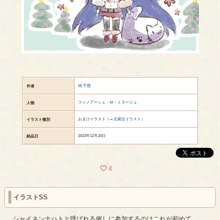
傾 千悠
作者
フィノアーシェ・Ｍ・ミラージュ
人物
おまけイラスト（
→元発注イラスト
）
イラスト種別
2022年12月24日
納品日
4
イラストSS
シャイネンナハトと呼ばれる催しに参加するのはこれが初めて。