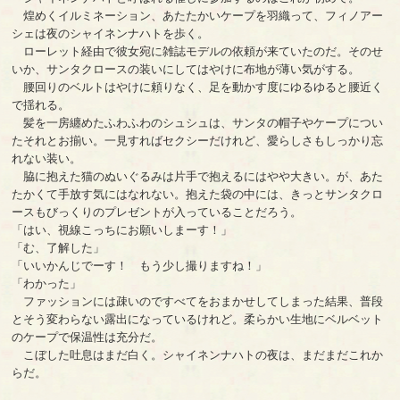
煌めくイルミネーション、あたたかいケープを羽織って、フィノアー
シェは夜のシャイネンナハトを歩く。
ローレット経由で彼女宛に雑誌モデルの依頼が来ていたのだ。そのせ
いか、サンタクロースの装いにしてはやけに布地が薄い気がする。
腰回りのベルトはやけに頼りなく、足を動かす度にゆるゆると腰近く
で揺れる。
髪を一房纏めたふわふわのシュシュは、サンタの帽子やケープについ
たそれとお揃い。一見すればセクシーだけれど、愛らしさもしっかり忘
れない装い。
脇に抱えた猫のぬいぐるみは片手で抱えるにはやや大きい。が、あた
たかくて手放す気にはなれない。抱えた袋の中には、きっとサンタクロ
ースもびっくりのプレゼントが入っていることだろう。
「はい、視線こっちにお願いしまーす！」
「む、了解した」
「いいかんじでーす！ もう少し撮りますね！」
「わかった」
ファッションには疎いのですべてをおまかせしてしまった結果、普段
とそう変わらない露出になっているけれど。柔らかい生地にベルベット
のケープで保温性は充分だ。
こぼした吐息はまだ白く。シャイネンナハトの夜は、まだまだこれか
らだ。