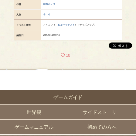
結城ポンタ
作者
ヰニイ
人物
アイコン（
→おまけイラスト
）（サイズアップ）
イラスト種別
2022年11月07日
納品日
10
ゲームガイド
世界観
サイドストーリー
ゲームマニュアル
初めての方へ