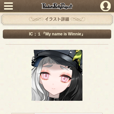
PandoraPartyProject
イラスト詳細
IC；１『My name is Winnie』