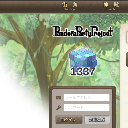
TOP
Pando
1337
メ
ー
パ
ル
ス