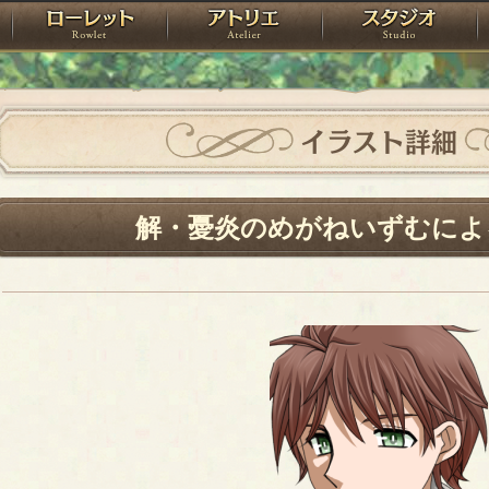
神殿
ローレット
アトリエ
raPartyProject
イラスト詳細
解・憂炎のめがねいずむによ