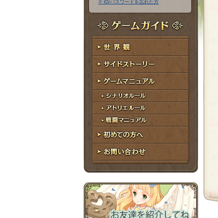
※ ID/パスワードを忘れた方
ア
ワ
ド
ー
レ
ド
ゲームガイド
ス
世界観
サイドストーリー
ゲームマニュアル
シナリオルール
アトリエルール
戦闘マニュアル
初めての方へ
お問い合わせ