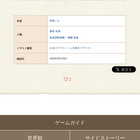
桜海こも
作者
夢野 幸潮
人物
島風型駆逐艦 一番艦 島風
おまけイラスト（
→元発注イラスト
）
イラスト種別
2022年09月29日
納品日
2
ゲームガイド
世界観
サイドストーリー