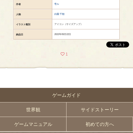
壱ル
作者
白園 千朝
人物
アイコン（サイズアップ）
イラスト種別
2022年09月22日
納品日
1
ゲームガイド
世界観
サイドストーリー
ゲームマニュアル
初めての方へ