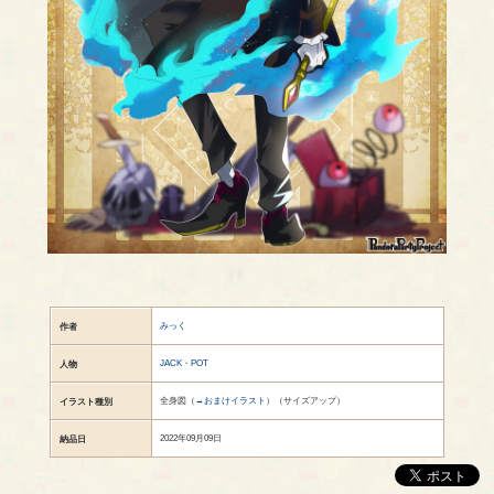
みっく
作者
JACK・POT
人物
全身図（
→おまけイラスト
）（サイズアップ）
イラスト種別
2022年09月09日
納品日