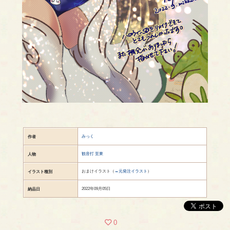
みっく
作者
観音打 至東
人物
おまけイラスト（
→元発注イラスト
）
イラスト種別
2022年09月05日
納品日
0