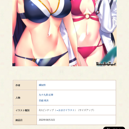
橘知怜
作者
九十九里 紅華
人物
空鏡 明月
2人ピンナップ（
→おまけイラスト
）（サイズアップ）
イラスト種別
2022年08月21日
納品日