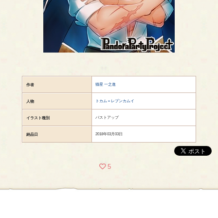
猫星 一之進
作者
トカム＝レプンカムイ
人物
バストアップ
イラスト種別
2018年03月03日
納品日
5