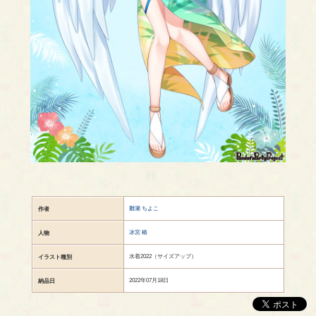
雛瀬 ちよこ
作者
冰宮 椿
人物
水着2022（サイズアップ）
イラスト種別
2022年07月18日
納品日