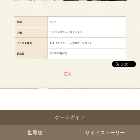
みっく
作者
エクスマリア＝カリブルヌス
人物
おまけイラスト（
→元発注イラスト
）
イラスト種別
2022年07月07日
納品日
0
ゲームガイド
世界観
サイドストーリー