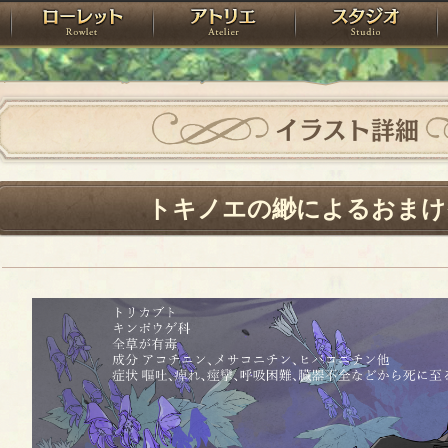
神殿
ローレット
アトリエ
raPartyProject
イラスト詳細
トキノエの緲によるおまけ