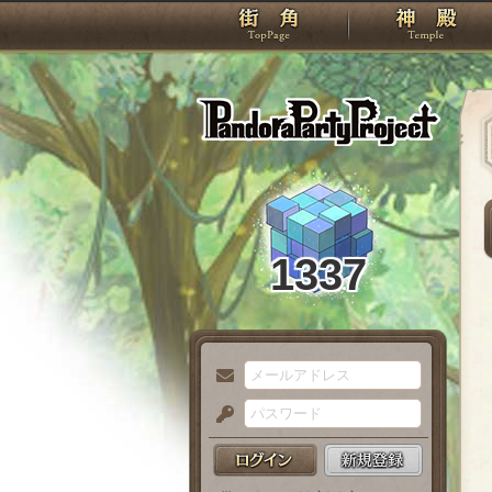
TOP
Pando
1337
メ
ー
パ
ル
ス