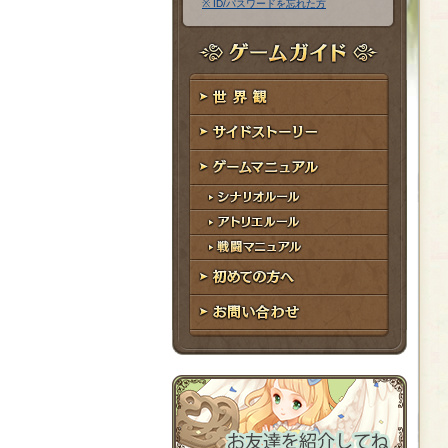
※ ID/パスワードを忘れた方
ア
ワ
ド
ー
レ
ド
ゲームガイド
ス
世界観
サイドストーリー
ゲームマニュアル
シナリオルール
アトリエルール
戦闘マニュアル
初めての方へ
お問い合わせ