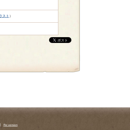
ラスト
）
Re:version