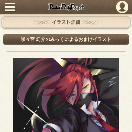
PandoraPartyProject
イラスト詳細
咲々宮 幻介のみっくによるおまけイラスト