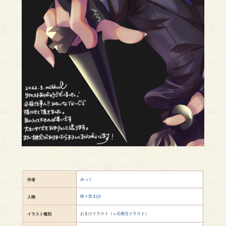
みっく
作者
咲々宮 幻介
人物
おまけイラスト（
→元発注イラスト
）
イラスト種別