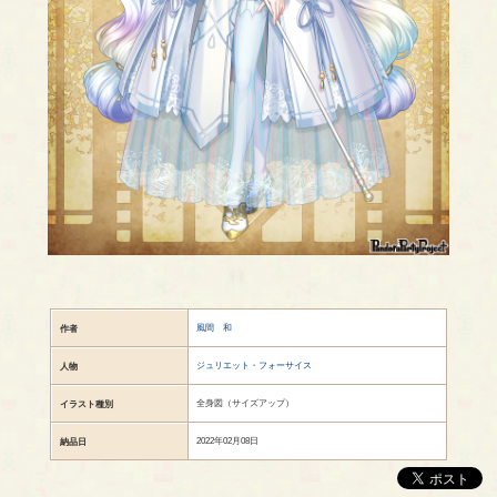
風間 和
作者
ジュリエット・フォーサイス
人物
全身図（サイズアップ）
イラスト種別
2022年02月08日
納品日