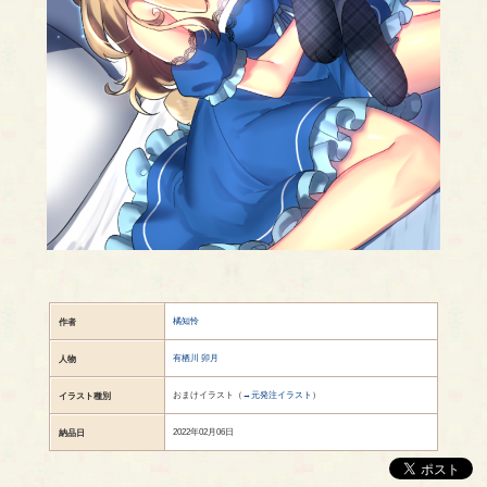
橘知怜
作者
有栖川 卯月
人物
おまけイラスト（
→元発注イラスト
）
イラスト種別
2022年02月06日
納品日