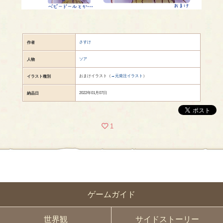
さすけ
作者
ソア
人物
おまけイラスト（
→元発注イラスト
）
イラスト種別
2022年01月07日
納品日
1
ゲームガイド
世界観
サイドストーリー