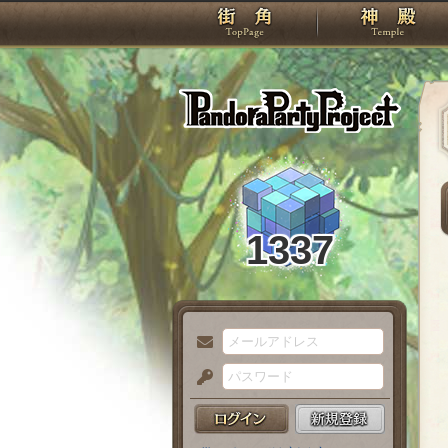
TOP
Pando
1337
メ
ー
パ
ル
ス