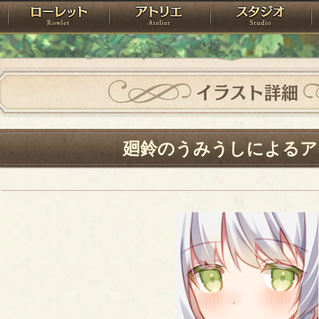
神殿
ローレット
アトリエ
raPartyProject
イラスト詳細
廻鈴のうみうしによるア