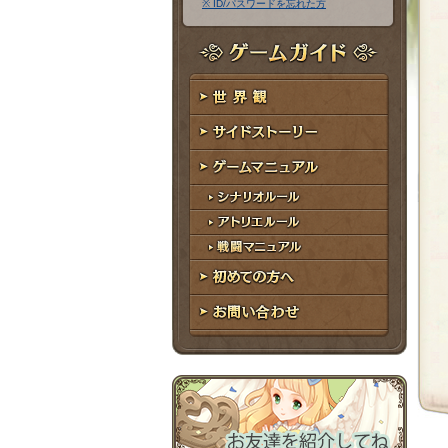
※ ID/パスワードを忘れた方
ア
ワ
ド
ー
レ
ド
ゲームガイド
ス
世界観
サイドストーリー
ゲームマニュアル
シナリオルール
アトリエルール
戦闘マニュアル
初めての方へ
お問い合わせ