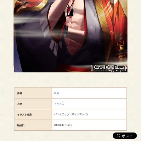
ｍｕ
作者
トキノエ
人物
バストアップ（サイズアップ）
イラスト種別
2021年10月02日
納品日