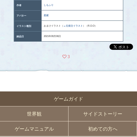
しもふり
作者
星羅
アバター
おまけイラスト（
→元発注イラスト
）（R.O.O）
イラスト種別
2021年09月06日
納品日
3
ゲームガイド
世界観
サイドストーリー
ゲームマニュアル
初めての方へ