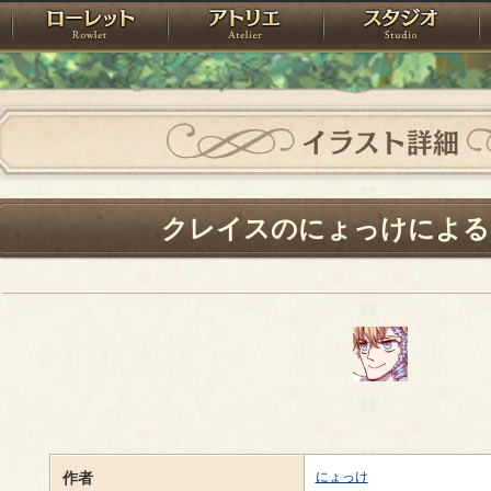
神殿
ローレット
アトリエ
raPartyProject
イラスト詳細
クレイスのにょっけによる
作者
にょっけ