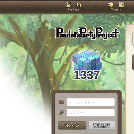
TOP
Pando
1337
メ
ー
パ
ル
ス