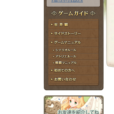
※ ID/パスワードを忘れた方
ア
ワ
ド
ー
レ
ド
ゲームガイド
ス
世界観
サイドストーリー
ゲームマニュアル
シナリオルール
アトリエルール
戦闘マニュアル
初めての方へ
お問い合わせ