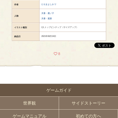
たぢまよしかづ
作者
天香・鹿ノ子
人物
天香・遮那
2人トップピンナップ（サイズアップ）
イラスト種別
2021年08月24日
納品日
8
ゲームガイド
世界観
サイドストーリー
ゲームマニュアル
初めての方へ