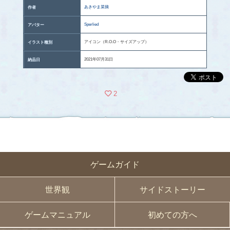
あきやま菜摘
作者
Sperlied
アバター
アイコン（R.O.O・サイズアップ）
イラスト種別
2021年07月31日
納品日
2
ゲームガイド
世界観
サイドストーリー
ゲームマニュアル
初めての方へ