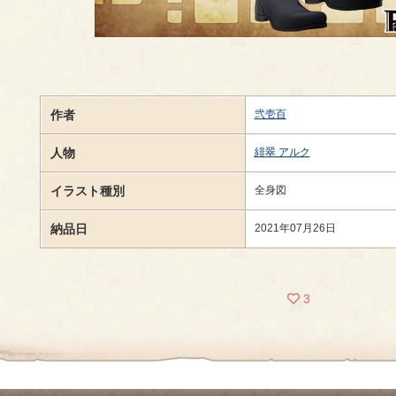
作者
弐壱百
人物
緋翠 アルク
イラスト種別
全身図
納品日
2021年07月26日
3