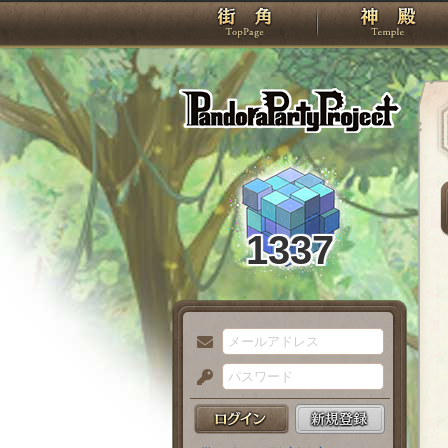
TOP
Pando
1337
メ
ー
パ
ル
ス