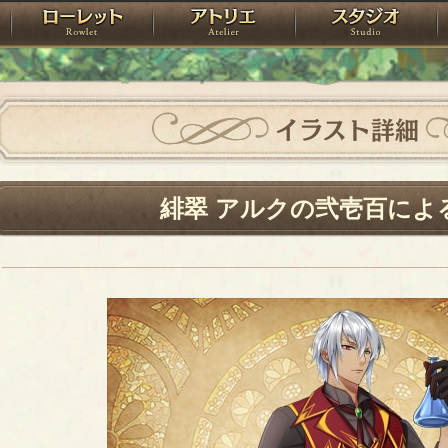
神殿
ローレット
アトリエ
raPartyProject
イラスト詳細
緋翠 アルクの弐壱百によ