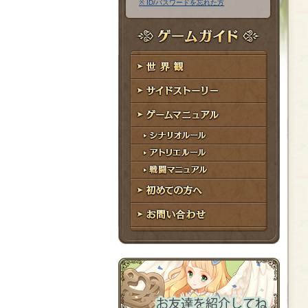
※ ID/パスワードを忘れた方
ア
ワ
ド
ー
レ
ド
ゲームガイド
ス
世界観
サイドストーリー
ゲームマニュアル
シナリオルール
アトリエルール
戦闘マニュアル
初めての方へ
お問い合わせ