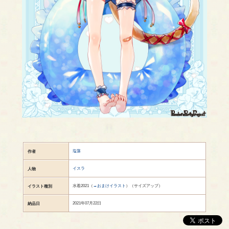
塩藻
作者
イスラ
人物
水着2021（
→おまけイラスト
）（サイズアップ）
イラスト種別
2021年07月22日
納品日