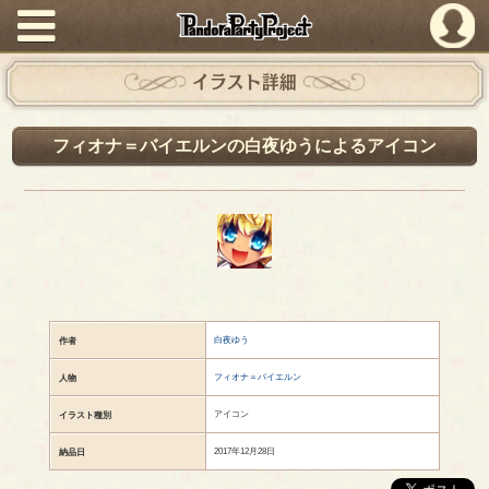
PandoraPartyProject
イラスト詳細
フィオナ＝バイエルンの白夜ゆうによるアイコン
白夜ゆう
作者
フィオナ＝バイエルン
人物
アイコン
イラスト種別
2017年12月28日
納品日