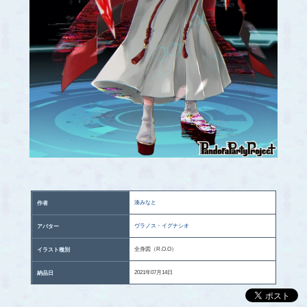
湊みなと
作者
ヴラノス・イグナシオ
アバター
全身図（R.O.O）
イラスト種別
2021年07月14日
納品日