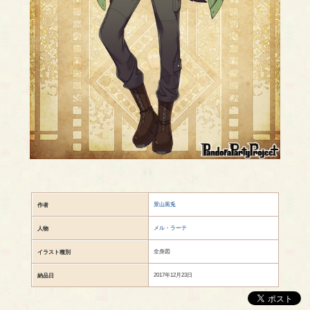
景山黒兎
作者
メル・ラーテ
人物
全身図
イラスト種別
2017年12月23日
納品日