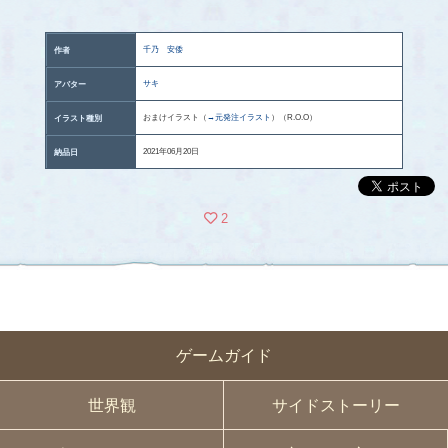
千乃 安倭
作者
サキ
アバター
おまけイラスト（
→元発注イラスト
）（R.O.O）
イラスト種別
2021年06月20日
納品日
2
ゲームガイド
世界観
サイドストーリー