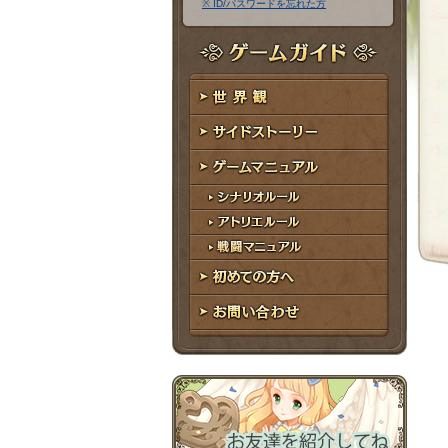
※ ID/パスワードを忘れた方
ア
ワ
ド
ー
レ
ド
ゲームガイド
ス
世界観
サイドストーリー
ゲームマニュアル
シナリオルール
アトリエルール
戦闘マニュアル
初めての方へ
お問い合わせ