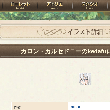
神殿
ローレット
アトリエ
raPartyProject
イラスト詳細
カロン・カルセドニーのkedaf
作者
kedafu