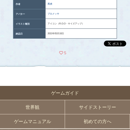
黑虎
作者
プロメッサ
アバター
アイコン（R.O.O・サイズアップ）
イラスト種別
2021年05月10日
納品日
5
ゲームガイド
世界観
サイドストーリー
ゲームマニュアル
初めての方へ